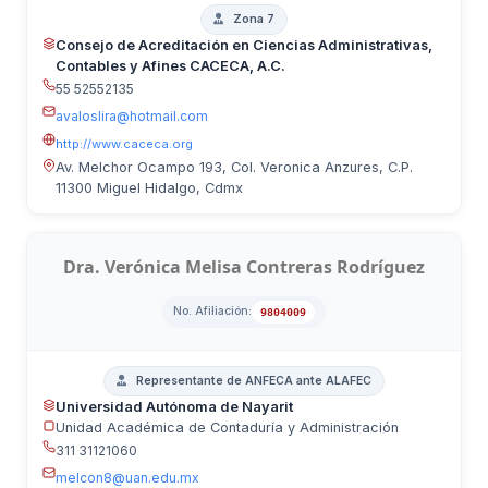
Zona 7
Consejo de Acreditación en Ciencias Administrativas,
Contables y Afines CACECA, A.C.
55 52552135
avaloslira@hotmail.com
http://www.caceca.org
Av. Melchor Ocampo 193, Col. Veronica Anzures, C.P.
11300 Miguel Hidalgo, Cdmx
Dra. Verónica Melisa Contreras Rodríguez
No. Afiliación:
9804009
Representante de ANFECA ante ALAFEC
Universidad Autónoma de Nayarit
Unidad Académica de Contaduría y Administración
311 31121060
melcon8@uan.edu.mx