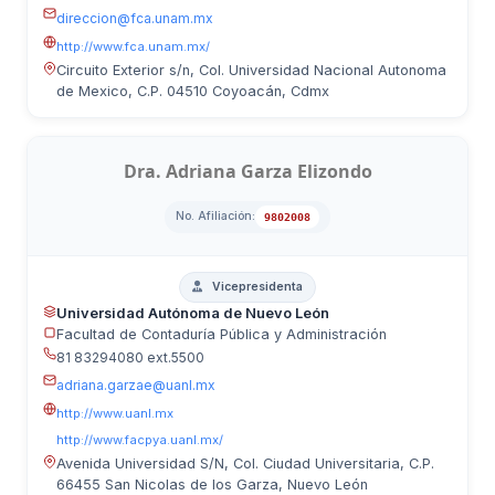
direccion@fca.unam.mx
http://www.fca.unam.mx/
Circuito Exterior s/n, Col. Universidad Nacional Autonoma
de Mexico, C.P. 04510 Coyoacán, Cdmx
Dra. Adriana Garza Elizondo
No. Afiliación:
9802008
Vicepresidenta
Universidad Autónoma de Nuevo León
Facultad de Contaduría Pública y Administración
81 83294080 ext.5500
adriana.garzae@uanl.mx
http://www.uanl.mx
http://www.facpya.uanl.mx/
Avenida Universidad S/N, Col. Ciudad Universitaria, C.P.
66455 San Nicolas de los Garza, Nuevo León