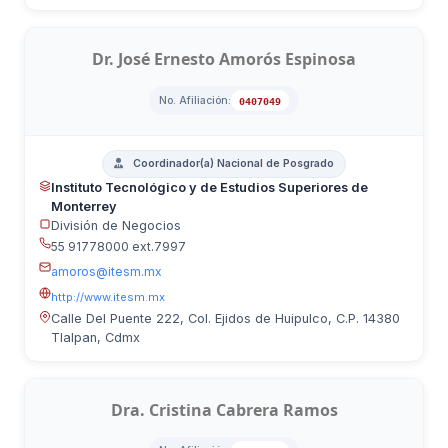
Dr. José Ernesto Amorós Espinosa
No. Afiliación:
0407049
Coordinador(a) Nacional de Posgrado
Instituto Tecnológico y de Estudios Superiores de
Monterrey
División de Negocios
55 91778000 ext.7997
amoros@itesm.mx
http://www.itesm.mx
Calle Del Puente 222, Col. Ejidos de Huipulco, C.P. 14380
Tlalpan, Cdmx
Dra. Cristina Cabrera Ramos