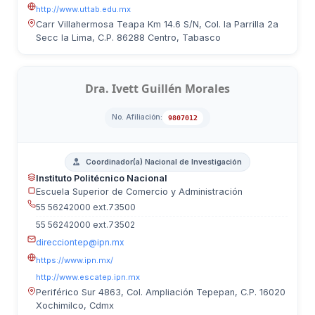
http://www.uttab.edu.mx
Carr Villahermosa Teapa Km 14.6 S/N, Col. la Parrilla 2a
Secc la Lima, C.P. 86288 Centro, Tabasco
Dra. Ivett Guillén Morales
No. Afiliación:
9807012
Coordinador(a) Nacional de Investigación
Instituto Politécnico Nacional
Escuela Superior de Comercio y Administración
55 56242000 ext.73500
55 56242000 ext.73502
direcciontep@ipn.mx
https://www.ipn.mx/
http://www.escatep.ipn.mx
Periférico Sur 4863, Col. Ampliación Tepepan, C.P. 16020
Xochimilco, Cdmx