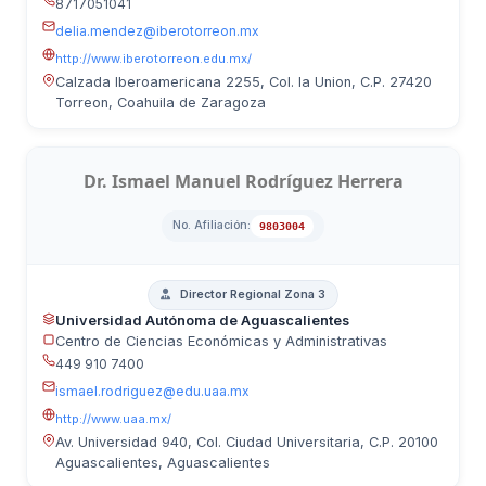
8717051041
delia.mendez@iberotorreon.mx
http://www.iberotorreon.edu.mx/
Calzada Iberoamericana 2255, Col. la Union, C.P. 27420
Torreon, Coahuila de Zaragoza
Dr. Ismael Manuel Rodríguez Herrera
No. Afiliación:
9803004
Director Regional Zona 3
Universidad Autónoma de Aguascalientes
Centro de Ciencias Económicas y Administrativas
449 910 7400
ismael.rodriguez@edu.uaa.mx
http://www.uaa.mx/
Av. Universidad 940, Col. Ciudad Universitaria, C.P. 20100
Aguascalientes, Aguascalientes