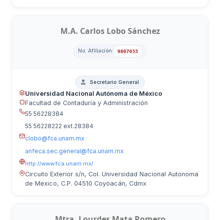
M.A. Carlos Lobo Sánchez
No. Afiliación:
9807033
Secretario General
Universidad Nacional Autónoma de México
Facultad de Contaduría y Administración
55 56228384
55 56228222 ext.28384
clobo@fca.unam.mx
anfeca.sec.general@fca.unam.mx
http://www.fca.unam.mx/
Circuito Exterior s/n, Col. Universidad Nacional Autonoma
de Mexico, C.P. 04510 Coyoacán, Cdmx
Mtra. Lourdes Mata Romero