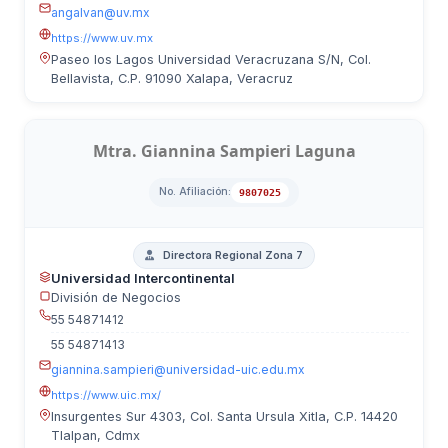
angalvan@uv.mx
https://www.uv.mx
Paseo los Lagos Universidad Veracruzana S/N, Col.
Bellavista, C.P. 91090 Xalapa, Veracruz
Mtra. Giannina Sampieri Laguna
No. Afiliación:
9807025
Directora Regional Zona 7
Universidad Intercontinental
División de Negocios
55 54871412
55 54871413
giannina.sampieri@universidad-uic.edu.mx
https://www.uic.mx/
Insurgentes Sur 4303, Col. Santa Ursula Xitla, C.P. 14420
Tlalpan, Cdmx