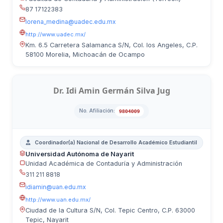
87 17122383
lorena_medina@uadec.edu.mx
http://www.uadec.mx/
Km. 6.5 Carretera Salamanca S/N, Col. los Angeles, C.P.
58100 Morelia, Michoacán de Ocampo
Dr. Idi Amin Germán Silva Jug
No. Afiliación:
9804009
Coordinador(a) Nacional de Desarrollo Académico Estudiantil
Universidad Autónoma de Nayarit
Unidad Académica de Contaduría y Administración
311 211 8818
idiamin@uan.edu.mx
http://www.uan.edu.mx/
Ciudad de la Cultura S/N, Col. Tepic Centro, C.P. 63000
Tepic, Nayarit