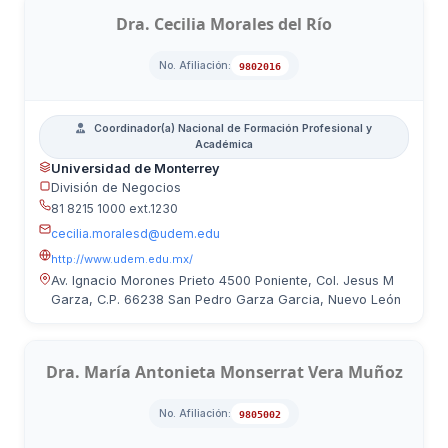
Dra. Cecilia Morales del Río
No. Afiliación:
9802016
Coordinador(a) Nacional de Formación Profesional y
Académica
Universidad de Monterrey
División de Negocios
81 8215 1000 ext.1230
cecilia.moralesd@udem.edu
http://www.udem.edu.mx/
Av. Ignacio Morones Prieto 4500 Poniente, Col. Jesus M
Garza, C.P. 66238 San Pedro Garza Garcia, Nuevo León
Dra. María Antonieta Monserrat Vera Muñoz
No. Afiliación:
9805002