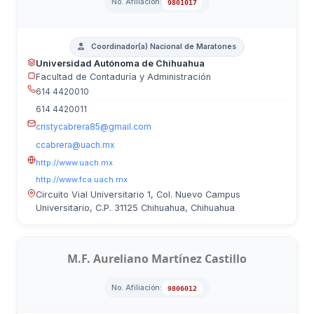
No. Afiliación:
9801017
Coordinador(a) Nacional de Maratones
Universidad Autónoma de Chihuahua
Facultad de Contaduría y Administración
614 4420010
614 4420011
cristycabrera85@gmail.com
ccabrera@uach.mx
http://www.uach.mx
http://www.fca.uach.mx
Circuito Vial Universitario 1, Col. Nuevo Campus
Universitario, C.P. 31125 Chihuahua, Chihuahua
M.F. Aureliano Martínez Castillo
No. Afiliación:
9806012