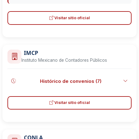
Visitar sitio oficial
IMCP
Instituto Mexicano de Contadores Públicos
Histórico de convenios (7)
No vigente
Visitar sitio oficial
11 diciembre, 2002
Contribuir mutuamente en el proceso de evaluación para la
certificación académica de los Contadores Públicos, quienes
habiendo aprobado este proceso serán denominados como
Académicos Certificados en Contaduría Pública.
CONLA