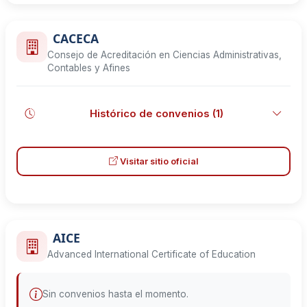
CACECA
Consejo de Acreditación en Ciencias Administrativas,
Contables y Afines
Histórico de convenios (1)
Vigente
Visitar sitio oficial
4 diciembre, 2017
Fomentar la participación de los pares evaluadores del
CACECA en el proceso de evaluación para obtener la
certificación académica que realiza la ANFECA. El CACECA
reconoce y acepta el proceso de certificación de la ANFECA.
AICE
Advanced International Certificate of Education
Sin convenios hasta el momento.